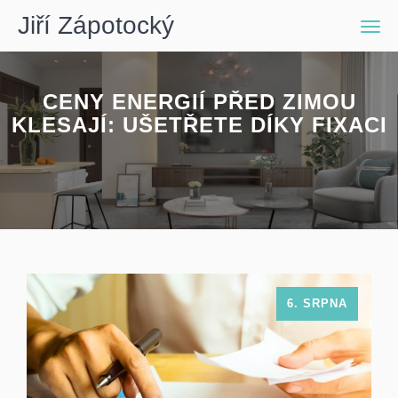
Jiří Zápotocký
Men
CENY ENERGIÍ PŘED ZIMOU
KLESAJÍ: UŠETŘETE DÍKY FIXACI
6. SRPNA