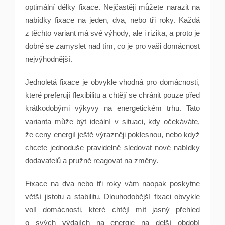
optimální délky fixace. Nejčastěji můžete narazit na
nabídky fixace na jeden, dva, nebo tři roky. Každá
z těchto variant má své výhody, ale i rizika, a proto je
dobré se zamyslet nad tím, co je pro vaši domácnost
nejvýhodnější.
Jednoletá fixace je obvykle vhodná pro domácnosti,
které preferují flexibilitu a chtějí se chránit pouze před
krátkodobými výkyvy na energetickém trhu. Tato
varianta může být ideální v situaci, kdy očekáváte,
že ceny energií ještě výrazněji poklesnou, nebo když
chcete jednoduše pravidelně sledovat nové nabídky
dodavatelů a pružně reagovat na změny.
Fixace na dva nebo tři roky vám naopak poskytne
větší jistotu a stabilitu. Dlouhodobější fixaci obvykle
volí domácnosti, které chtějí mít jasný přehled
o svých výdajích na energie na delší období