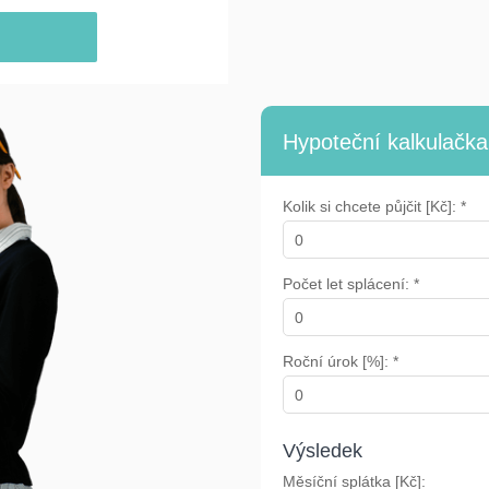
Hypoteční kalkulačka
Kolik si chcete půjčit [Kč]: *
Počet let splácení: *
Roční úrok [%]: *
Výsledek
Měsíční splátka [Kč]: