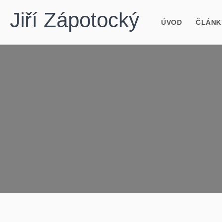
Jiří Zápotocký
ÚVOD
ČLÁNK