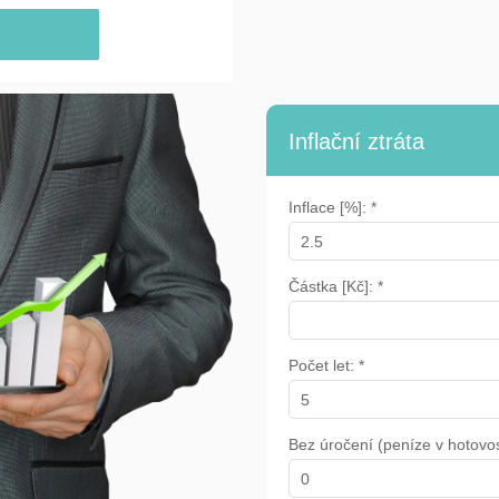
Inflační ztráta
Inflace [%]: *
Částka [Kč]: *
Počet let: *
Bez úročení (peníze v hotovost