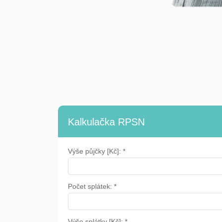
Kalkulačka RPSN
Výše půjčky [Kč]: *
Počet splátek: *
Výše splátky [Kč]: *