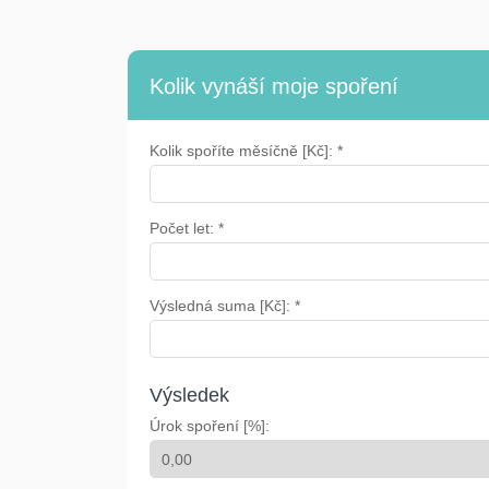
Kolik vynáší moje spoření
Kolik spoříte měsíčně [Kč]: *
Počet let: *
Výsledná suma [Kč]: *
Výsledek
Úrok spoření [%]: