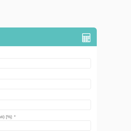
i) [%]: *