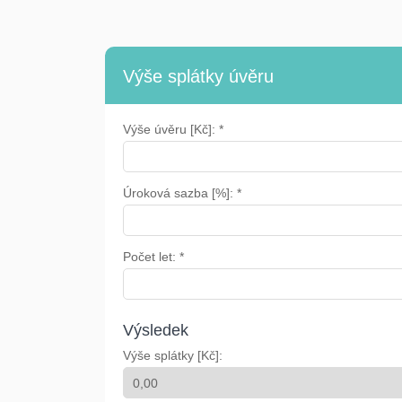
Výše splátky úvěru
Výše úvěru [Kč]: *
Úroková sazba [%]: *
Počet let: *
Výsledek
Výše splátky [Kč]: