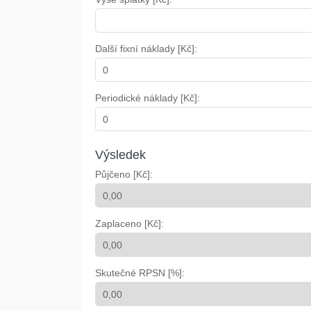
Další fixní náklady [Kč]:
Periodické náklady [Kč]:
Výsledek
Půjčeno [Kč]:
Zaplaceno [Kč]:
Skutečné RPSN [%]: