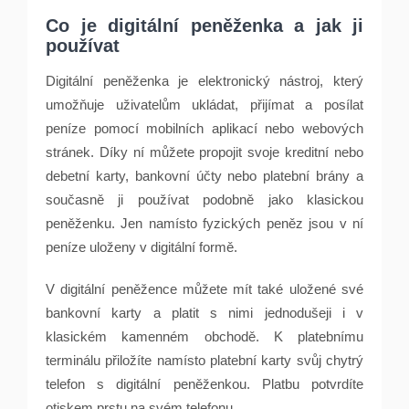
Co je digitální peněženka a jak ji
používat
Digitální peněženka je elektronický nástroj, který
umožňuje uživatelům ukládat, přijímat a posílat
peníze pomocí mobilních aplikací nebo webových
stránek. Díky ní můžete propojit svoje kreditní nebo
debetní karty, bankovní účty nebo platební brány a
současně ji používat podobně jako klasickou
peněženku. Jen namísto fyzických peněz jsou v ní
peníze uloženy v digitální formě.
V digitální peněžence můžete mít také uložené své
bankovní karty a platit s nimi jednodušeji i v
klasickém kamenném obchodě. K platebnímu
terminálu přiložíte namísto platební karty svůj chytrý
telefon s digitální peněženkou. Platbu potvrdíte
otiskem prstu na svém telefonu.