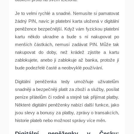
Je to velmi rychlé a snadné. Nemusíte si pamatovat
žádný PIN, navíc je platební karta uložená v digitální
peněžence bezpečnější. Když vám fyzickou platební
kartu někdo ukradne a bude s ní nakupovat po
menších částkách, nemusí zadávat PIN. Může tak
nakupovat do doby, než krádež zjistíte a kartu
zablokujete, anebo ji zablokuje až banka, protože jí
bude podezřelé časté a neobvyklé používání.
Digitální peněženka tedy umožňuje uživatelům
snadněji a bezpečněji platit za zboží a služby, posílat
peníze přátelům či rodině a stejně tak přijímat platby.
Některé digitální peněženky nabízí další funkce, jako
jsou slevy a bonusy za platby, zprávy o transakcích,
historie plateb nebo možnost správy více měn.
Digitální peněženky v Česku: