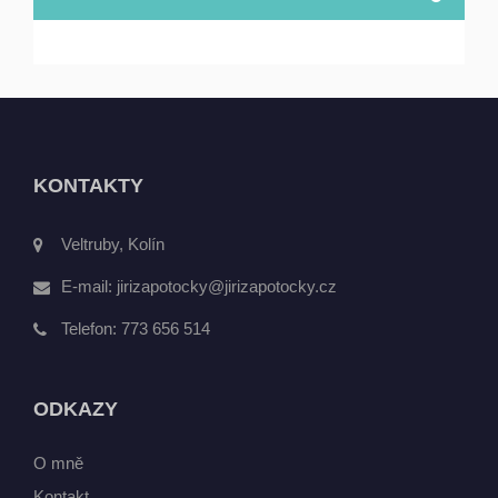
KONTAKTY
Veltruby, Kolín
E-mail:
jirizapotocky@jirizapotocky.cz
Telefon:
773 656 514
ODKAZY
O mně
Kontakt