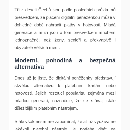
Tři z deseti Čechů jsou podle posledních průzkumů
přesvědčeni, že placení digitální peněženkou může v
dohledné době nahradit platby v hotovosti. Mladá
generace a muži jsou o tom přesvědčeni mnohem
jednoznačněji než ženy, senioři a překvapivě i
obyvatelé větších měst.
Moderní, pohodlná a bezpečná
alternativa
Dnes už je jisté, že digitální peněženky představují
skvělou alternativu k platebním kartám nebo
hotovosti. Jejich rostoucí popularita, zejména mezi
mladou generací, naznačuje, že se stávají stále
důležitějším platebním nástrojem.
Stále však nesmíme zapomínat, že ať už využíváme
jakékoli platební nástroje, je potřeba dbát na