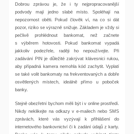
Dobrou zprávou je, že i ty nejpropracovanější
podvody mají jedno slabé místo. Spoléhají na
nepozornost oběti. Pokud člověk ví, na co si dát
pozor, riziko se výrazně snižuje. Základem je vždy si
pečlivě prohlédnout bankomat, než začnete
s výběrem hotovosti. Pokud bankomat vypadá
jakkoliv podezřele, raději ho nepoužívejte. Při
zadávání PIN je důležité zakrývat klávesnici rukou,
aby případná kamera nemohla kód zachytit. Vyplatí
se také volit bankomaty na frekventovaných a dobře
osvětlených místech, ideálně přímo u poboček
banky.
Stejně obezřetní bychom měli být i v online prostředí.
Nikdy neklikejte na odkazy v e-mailech nebo SMS
zprávách, které vás vyzývají k přihlášení do
internetového bankovnictví či k zadání údajů z karty.