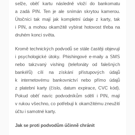
selže, oběť kartu následně vloží do bankomatu
a zadá PIN. Ten je ale snímán skrytou kamerou.
Útočníci tak mají jak kompletní údaje z karty, tak
i PIN, a mohou okamžitě vybírat hotovost třeba na
druhém konci světa.
Kromě technických podvodů se stále častěji objevují
i psychologické útoky. Phishingové e-maily a SMS
nebo takzvaný vishing (telefonáty od falešných
bankéřů) cílí na získání přístupových údajů
k internetovému bankovnictví nebo přímo údajů
z platební karty (číslo, datum expirace, CVC kód).
Pokud oběť navíc podvodníkům sdělí i PIN, mají
v rukou všechno, co potřebují k okamžitému zneužití
účtu i samotné karty.
Jak se proti podvodům účinně chránit