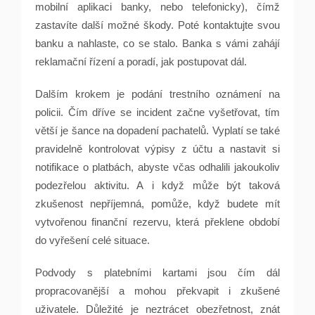
mobilní aplikaci banky, nebo telefonicky), čímž
zastavíte další možné škody. Poté kontaktujte svou
banku a nahlaste, co se stalo. Banka s vámi zahájí
reklamační řízení a poradí, jak postupovat dál.
Dalším krokem je podání trestního oznámení na
policii. Čím dříve se incident začne vyšetřovat, tím
větší je šance na dopadení pachatelů. Vyplatí se také
pravidelně kontrolovat výpisy z účtu a nastavit si
notifikace o platbách, abyste včas odhalili jakoukoliv
podezřelou aktivitu. A i když může být taková
zkušenost nepříjemná, pomůže, když budete mít
vytvořenou finanční rezervu, která překlene období
do vyřešení celé situace.
Podvody s platebními kartami jsou čím dál
propracovanější a mohou překvapit i zkušené
uživatele. Důležité je neztrácet obezřetnost, znát