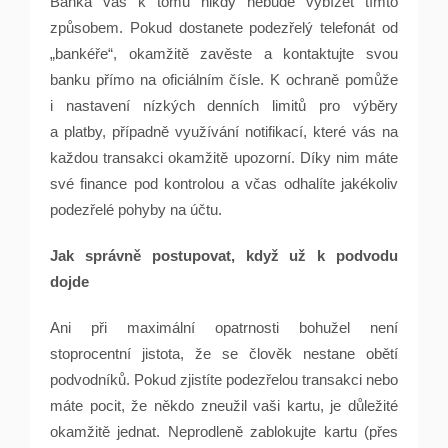
Banka vás k tomu nikdy nebude vybízet tímto
způsobem. Pokud dostanete podezřelý telefonát od
„bankéře“, okamžitě zavěste a kontaktujte svou
banku přímo na oficiálním čísle. K ochraně pomůže
i nastavení nízkých denních limitů pro výběry
a platby, případně využívání notifikací, které vás na
každou transakci okamžitě upozorní. Díky nim máte
své finance pod kontrolou a včas odhalíte jakékoliv
podezřelé pohyby na účtu.
Jak správně postupovat, když už k podvodu
dojde
Ani při maximální opatrnosti bohužel není
stoprocentní jistota, že se člověk nestane obětí
podvodníků. Pokud zjistíte podezřelou transakci nebo
máte pocit, že někdo zneužil vaši kartu, je důležité
okamžitě jednat. Neprodleně zablokujte kartu (přes