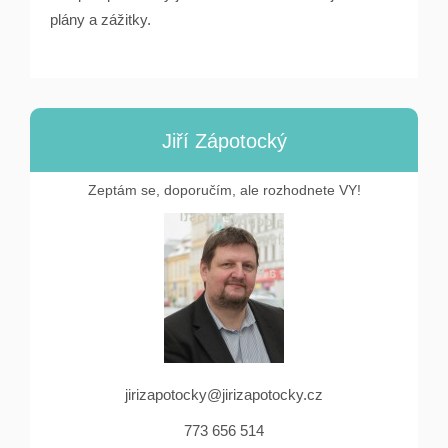
plány a zážitky.
Jiří Zápotocký
Zeptám se, doporučím, ale rozhodnete VY!
jirizapotocky@jirizapotocky.cz
773 656 514