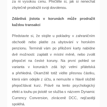
za ni vysokou cenu. Přečtěte si, jak si nenechat
zbytečně prodražit svoji dovolenou.
Zdánlivá jistota v korunách může prodražit
každou transakci
Představte si, že stojíte u pokladny v zahraničním
obchodě nebo platíte za ubytování v horském
penzionu. Terminál vám po přiložení karty nabídne
dvě možnosti: zaplatit v místní měně, nebo zvolit
přepočet na české koruny. Na první pohled se
varianta v korunách zdá být velmi přátelská
a přehledná. Okamžitě totiž vidíte přesnou částku,
která vám odejde z účtu, a nemusíte v hlavě složitě
přepočítávat kurz. Právě na tento psychologický
efekt a touhu po jistotě se služba s názvem Dynamic
Currency Conversion, zkráceně DCC, nejčastěji
spoléhá.