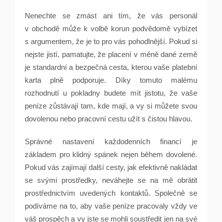
Nenechte se zmást ani tím, že vás personál
v obchodě může k volbě korun podvědomě vybízet
s argumentem, že je to pro vás pohodlnější. Pokud si
nejste jistí, pamatujte, že placení v měně dané země
je standardní a bezpečná cesta, kterou vaše platební
karta plně podporuje. Díky tomuto malému
rozhodnutí u pokladny budete mít jistotu, že vaše
peníze zůstávají tam, kde mají, a vy si můžete svou
dovolenou nebo pracovní cestu užít s čistou hlavou.
Správné nastavení každodenních financí je
základem pro klidný spánek nejen během dovolené.
Pokud vás zajímají další cesty, jak efektivně nakládat
se svými prostředky, neváhejte se na mě obrátit
prostřednictvím uvedených kontaktů. Společně se
podíváme na to, aby vaše peníze pracovaly vždy ve
váš prospěch a vy jste se mohli soustředit jen na své