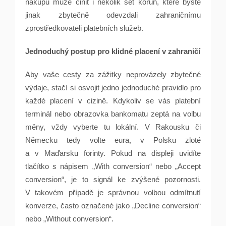
nákupu může činit i několik set korun, které byste
jinak zbytečně odevzdali zahraničnímu
zprostředkovateli platebních služeb.
Jednoduchý postup pro klidné placení v zahraničí
Aby vaše cesty za zážitky neprovázely zbytečné
výdaje, stačí si osvojit jedno jednoduché pravidlo pro
každé placení v cizině. Kdykoliv se vás platební
terminál nebo obrazovka bankomatu zeptá na volbu
měny, vždy vyberte tu lokální. V Rakousku či
Německu tedy volte eura, v Polsku zloté
a v Maďarsku forinty. Pokud na displeji uvidíte
tlačítko s nápisem „With conversion“ nebo „Accept
conversion“, je to signál ke zvýšené pozornosti.
V takovém případě je správnou volbou odmítnutí
konverze, často označené jako „Decline conversion“
nebo „Without conversion“.