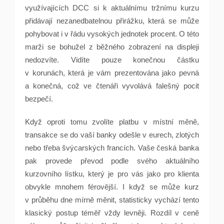
využívajících DCC si k aktuálnímu tržnímu kurzu
přidávají nezanedbatelnou přirážku, která se může
pohybovat i v řádu vysokých jednotek procent. O této
marži se bohužel z běžného zobrazení na displeji
nedozvíte. Vidíte pouze konečnou částku
v korunách, která je vám prezentována jako pevná
a konečná, což ve čtenáři vyvolává falešný pocit
bezpečí.
Když oproti tomu zvolíte platbu v místní měně,
transakce se do vaší banky odešle v eurech, zlotých
nebo třeba švýcarských francích. Vaše česká banka
pak provede převod podle svého aktuálního
kurzovního lístku, který je pro vás jako pro klienta
obvykle mnohem férovější. I když se může kurz
v průběhu dne mírně měnit, statisticky vychází tento
klasický postup téměř vždy levněji. Rozdíl v ceně