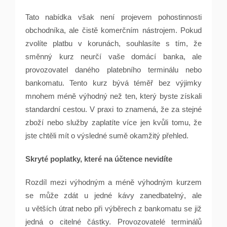
Tato nabídka však není projevem pohostinnosti
obchodníka, ale čistě komerčním nástrojem. Pokud
zvolíte platbu v korunách, souhlasíte s tím, že
směnný kurz neurčí vaše domácí banka, ale
provozovatel daného platebního terminálu nebo
bankomatu. Tento kurz bývá téměř bez výjimky
mnohem méně výhodný než ten, který byste získali
standardní cestou. V praxi to znamená, že za stejné
zboží nebo služby zaplatíte více jen kvůli tomu, že
jste chtěli mít o výsledné sumě okamžitý přehled.
Skryté poplatky, které na účtence nevidíte
Rozdíl mezi výhodným a méně výhodným kurzem
se může zdát u jedné kávy zanedbatelný, ale
u větších útrat nebo při výběrech z bankomatu se již
jedná o citelné částky. Provozovatelé terminálů