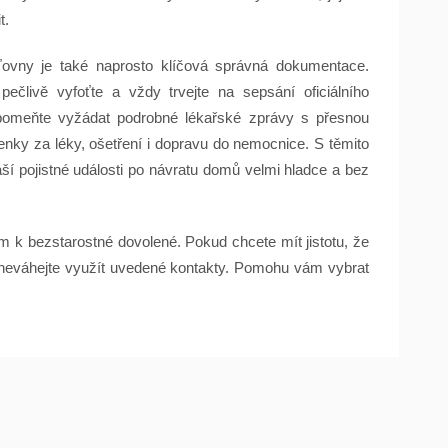
t.
ťovny je také naprosto klíčová správná dokumentace.
člivě vyfoťte a vždy trvejte na sepsání oficiálního
zapomeňte vyžádat podrobné lékařské zprávy s přesnou
enky za léky, ošetření i dopravu do nemocnice. S těmito
í pojistné události po návratu domů velmi hladce a bez
em k bezstarostné dovolené. Pokud chcete mít jistotu, že
 neváhejte využít uvedené kontakty. Pomohu vám vybrat