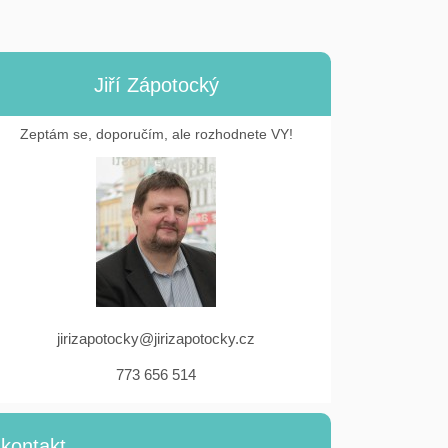
Jiří Zápotocký
Zeptám se, doporučím, ale rozhodnete VY!
jirizapotocky@jirizapotocky.cz
773 656 514
kontakt