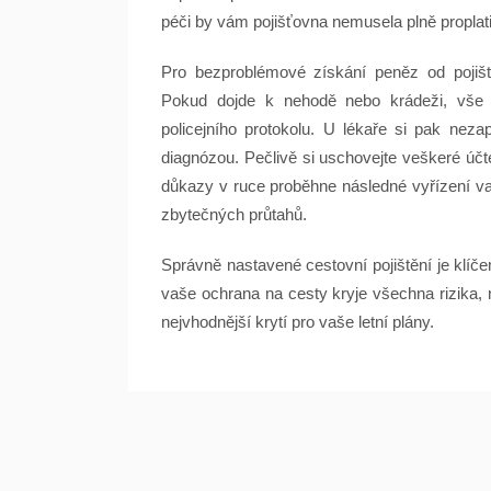
péči by vám pojišťovna nemusela plně proplati
Pro bezproblémové získání peněz od pojiš
Pokud dojde k nehodě nebo krádeži, vše pe
policejního protokolu. U lékaře si pak ne
diagnózou. Pečlivě si uschovejte veškeré účt
důkazy v ruce proběhne následné vyřízení vaš
zbytečných průtahů.
Správně nastavené cestovní pojištění je klíč
vaše ochrana na cesty kryje všechna rizika,
nejvhodnější krytí pro vaše letní plány.