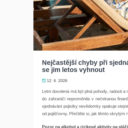
Nejčastější chyby při sjedn
se jim letos vyhnout
12. 6. 2026
Letní dovolená má být plná pohody, radosti 
do zahraničí neproměnila v nečekanou finanční
sjednávání pojistky nevědomky opakuje stejné
od pojišťovny. Přečtěte si, jak těmto skrytým
Pozor na alkohol a rizikové aktivity na pláži