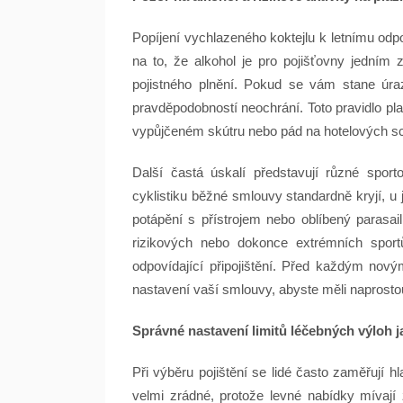
Popíjení vychlazeného koktejlu k letnímu odp
na to, že alkohol je pro pojišťovny jedním
pojistného plnění. Pokud se vám stane úra
pravděpodobností neochrání. Toto pravidlo plat
vypůjčeném skútru nebo pád na hotelových s
Další častá úskalí představují různé sporto
cyklistiku běžné smlouvy standardně kryjí, u 
potápění s přístrojem nebo oblíbený parasai
rizikových nebo dokonce extrémních sport
odpovídající připojištění. Před každým novým
nastavení vaší smlouvy, abyste měli naprostou 
Správné nastavení limitů léčebných výloh j
Při výběru pojištění se lidé často zaměřují h
velmi zrádné, protože levné nabídky mívají z