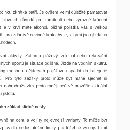
očinku zkrátka patří. Je ovšem velmi důležité pamatovat
 z hlavních důvodů pro zamítnutí nebo výrazné krácení
z a v krvi máte alkohol, běžná pojistka vás s velkou
í i pro zdánlivě nevinné kratochvíle, jakými jsou jízda na
chodech.
vní aktivity. Zatímco plážový volejbal nebo rekreační
jiných sportů je situace odlišná. Jízda na vodním skútru,
ling mohou u některých pojišťoven spadat do kategorie
ů. Pro tyto zážitky proto může být nutné sjednat si
 dobrodružstvím proto raději pečlivě prověřte aktuální
jistotu.
ako základ klidné cesty
lavně na cenu a volí ty nejlevnější varianty. To může být
pravidla nedostatečné limity pro léčebné výlohy. Limit