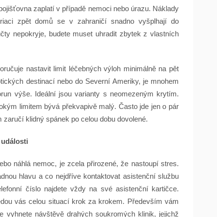
pojišťovna zaplatí v případě nemoci nebo úrazu. Náklady
atriaci zpět domů se v zahraničí snadno vyšplhají do
čty nepokryje, budete muset uhradit zbytek z vlastních
učuje nastavit limit léčebných výloh minimálně na pět
xotických destinací nebo do Severní Ameriky, je mnohem
korun výše. Ideální jsou varianty s neomezeným krytím.
kým limitem bývá překvapivě malý. Často jde jen o pár
m zaručí klidný spánek po celou dobu dovolené.
 události
o náhlá nemoc, je zcela přirozené, že nastoupí stres.
ladnou hlavu a co nejdříve kontaktovat asistenční službu
Telefonní číslo najdete vždy na své asistenční kartičce.
vedou vás celou situací krok za krokem. Především vám
e vyhnete návštěvě drahých soukromých klinik, jejichž