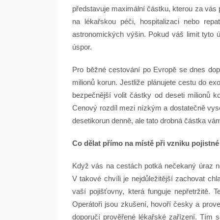
představuje maximální částku, kterou za vás 
na lékařskou péči, hospitalizaci nebo rep
astronomických výšin. Pokud váš limit tyto ú
úspor.
Pro běžné cestování po Evropě se dnes dopor
milionů korun. Jestliže plánujete cestu do e
bezpečnější volit částky od deseti milionů 
Cenový rozdíl mezi nízkým a dostatečně vyso
desetikorun denně, ale tato drobná částka vá
Co dělat přímo na místě při vzniku pojistné
Když vás na cestách potká nečekaný úraz neb
V takové chvíli je nejdůležitější zachovat ch
vaší pojišťovny, která funguje nepřetržitě. 
Operátoři jsou zkušení, hovoří česky a pro
doporučí prověřené lékařské zařízení. Tím s