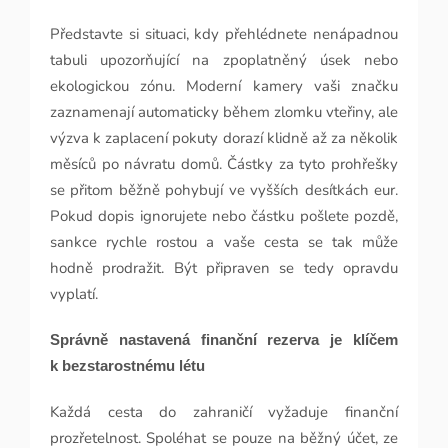
Představte si situaci, kdy přehlédnete nenápadnou
tabuli upozorňující na zpoplatněný úsek nebo
ekologickou zónu. Moderní kamery vaši značku
zaznamenají automaticky během zlomku vteřiny, ale
výzva k zaplacení pokuty dorazí klidně až za několik
měsíců po návratu domů. Částky za tyto prohřešky
se přitom běžně pohybují ve vyšších desítkách eur.
Pokud dopis ignorujete nebo částku pošlete pozdě,
sankce rychle rostou a vaše cesta se tak může
hodně prodražit. Být připraven se tedy opravdu
vyplatí.
Správně nastavená finanční rezerva je klíčem
k bezstarostnému létu
Každá cesta do zahraničí vyžaduje finanční
prozřetelnost. Spoléhat se pouze na běžný účet, ze