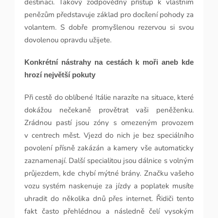
destinaci. Takový zodpovědný přístup k vlastním
penězům představuje základ pro docílení pohody za
volantem. S dobře promyšlenou rezervou si svou
dovolenou opravdu užijete.
Konkrétní nástrahy na cestách k moři aneb kde
hrozí největší pokuty
Při cestě do oblíbené Itálie narazíte na situace, které
dokážou nečekaně provětrat vaši peněženku.
Zrádnou pastí jsou zóny s omezeným provozem
v centrech měst. Vjezd do nich je bez speciálního
povolení přísně zakázán a kamery vše automaticky
zaznamenají. Další specialitou jsou dálnice s volným
průjezdem, kde chybí mýtné brány. Značku vašeho
vozu systém naskenuje za jízdy a poplatek musíte
uhradit do několika dnů přes internet. Řidiči tento
fakt často přehlédnou a následně čelí vysokým