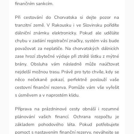
finančním sankcím.
Při cestování do Chorvatska si dejte pozor na
tranzitní země. V Rakousku i ve Slovinsku pořídíte
dálniční známku elektronicky. Pokud ale uděláte
chybu v zadání registrační značky, systém vás bude
považovat za neplatiče. Na chorvatských dálnicích
zase hrozí zbytečné výdaje při ztrátě lístku z mýtné
brány. Obsluha vám následně může naúčtovat
nejdelší možnou trasu. Právě pro tyto chvíle, kdy se
něco nečekaně pokazí, perfektně poslouží vaše
cestovní finanční rezerva. Pomůže vám vše vyřešit
s úsměvem a v naprostém klidu.
Příprava na prázdninové cesty obnáší i rozumné
plánování vašich financí. Ochrana rozpočtu je
základem pohodového léta. Pokud potřebujete
pomoct s nastavením finanční rezervy, neváhejte se