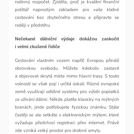
rodinný rozpočet. Zjistěte, proč je kvalitní finanční
polštář naprostým základem pro vaše klidné
cestování bez zbytečného stresu a připravte se
raději v předstihu.
Nečekané dálniční výdaje dokážou zaskočit
i velmi zkušené řidiče
Cestování vlastním vozem napříč Evropou přináší
obrovskou svobodu. Můžete kdekoliv zastavit
a objevovat skrytá místa mimo hlavní trasy. S touto
volností se však pojí i určitá úskalí. Různé evropské
země využívají odlišné systémy pro výběr poplatků
za užívání dálnic. Někde platíte klasicky na mýtných
branách, jinde potřebujete fyzickou známku. Stále
častěji se ale setkáte s elektronickým mýtem, které
vyžaduje předchozí registraci přes internet. Právě
zde vzniká velký prostor pro drobné omyly.