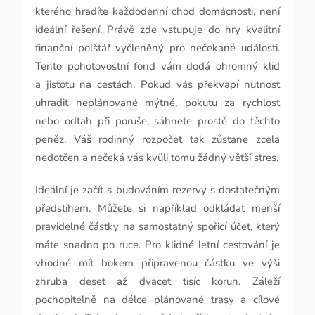
kterého hradíte každodenní chod domácnosti, není
ideální řešení. Právě zde vstupuje do hry kvalitní
finanční polštář vyčleněný pro nečekané události.
Tento pohotovostní fond vám dodá ohromný klid
a jistotu na cestách. Pokud vás překvapí nutnost
uhradit neplánované mýtné, pokutu za rychlost
nebo odtah při poruše, sáhnete prostě do těchto
peněz. Váš rodinný rozpočet tak zůstane zcela
nedotčen a nečeká vás kvůli tomu žádný větší stres.
Ideální je začít s budováním rezervy s dostatečným
předstihem. Můžete si například odkládat menší
pravidelné částky na samostatný spořicí účet, který
máte snadno po ruce. Pro klidné letní cestování je
vhodné mít bokem připravenou částku ve výši
zhruba deset až dvacet tisíc korun. Záleží
pochopitelně na délce plánované trasy a cílové