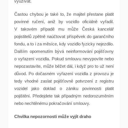
využívat.
Častou chybou je také to, že majitel přestane platit
povinné ručení, aniž by vozidlo oficiálně vyřadil.
V takovém případě mu může Česká kancelář
pojistitelů zpětně naúčtovat příspěvek do garančního
fondu, a to i za měsíce, kdy vozidlo fyzicky nejezdilo.
Dalším opomenutím bývá neinformování pojišťovny
o vyřazení vozidla. Pokud smlouvu nevypovíte nebo
nepozastavíte, může běžet dál, i když pro to už není
důvod. Po dočasném vyřazení vozidla z provozu je
tedy vhodné zaslat pojišťovně potvrzení z registru
vozidel jako doklad o zániku povinnosti platit
pojištění. Předejdete tak případným nedorozuměním
nebo nechtěnému pokračování smlouvy.
Chvilka nepozornosti může vyjít draho