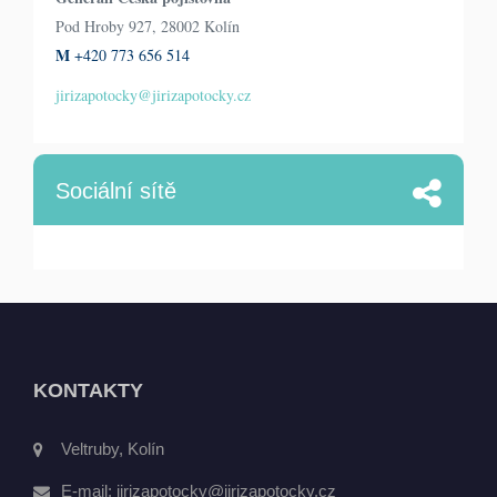
Pod Hroby 927, 28002 Kolín
M
+420 773 656 514
jirizapotocky@jirizapotocky.cz
Sociální sítě
KONTAKTY
Veltruby, Kolín
E-mail:
jirizapotocky@jirizapotocky.cz