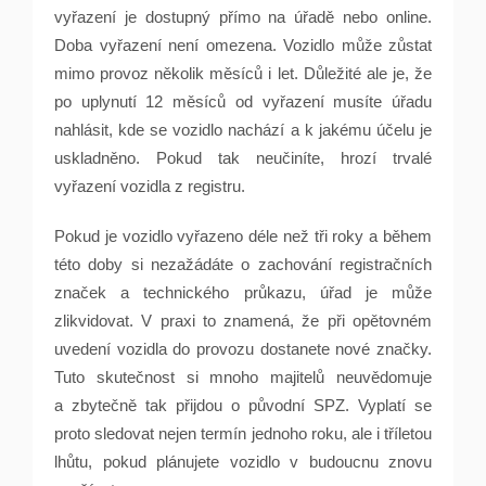
vyřazení je dostupný přímo na úřadě nebo online.
Doba vyřazení není omezena. Vozidlo může zůstat
mimo provoz několik měsíců i let. Důležité ale je, že
po uplynutí 12 měsíců od vyřazení musíte úřadu
nahlásit, kde se vozidlo nachází a k jakému účelu je
uskladněno. Pokud tak neučiníte, hrozí trvalé
vyřazení vozidla z registru.
Pokud je vozidlo vyřazeno déle než tři roky a během
této doby si nezažádáte o zachování registračních
značek a technického průkazu, úřad je může
zlikvidovat. V praxi to znamená, že při opětovném
uvedení vozidla do provozu dostanete nové značky.
Tuto skutečnost si mnoho majitelů neuvědomuje
a zbytečně tak přijdou o původní SPZ. Vyplatí se
proto sledovat nejen termín jednoho roku, ale i tříletou
lhůtu, pokud plánujete vozidlo v budoucnu znovu