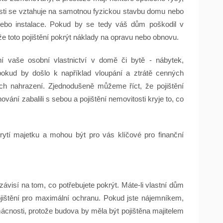
itosti se vztahuje na samotnou fyzickou stavbu domu nebo
 nebo instalace. Pokud by se tedy váš dům poškodil v
 toto pojištění pokrýt náklady na opravu nebo obnovu.
ní vaše osobní vlastnictví v domě či bytě - nábytek,
pokud by došlo k například vloupání a ztrátě cenných
jich nahrazení. Zjednodušeně můžeme říct, že pojištění
ování zabalili s sebou a pojištění nemovitosti kryje to, co
krytí majetku a mohou být pro vás klíčové pro finanční
 závisí na tom, co potřebujete pokrýt. Máte-li vlastní dům
jištění pro maximální ochranu. Pokud jste nájemníkem,
cnosti, protože budova by měla být pojištěna majitelem