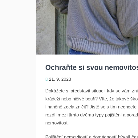
Ochraňte si svou nemovito
21. 9. 2023
Dokážete si představit situaci, kdy se vám zn
krádeži nebo ničivé bouři? Víte, že takové š
finančně zcela zničit? Jistě se s tím nechcet
rozdíl mezi tímto dvěma typy pojištění a porad
nemovitost.
Pojištění nemovitostí a domácností bývají ča