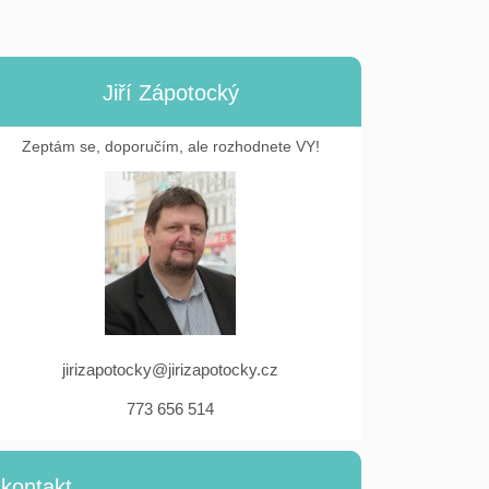
Jiří Zápotocký
Zeptám se, doporučím, ale rozhodnete VY!
jirizapotocky@jirizapotocky.cz
773 656 514
kontakt