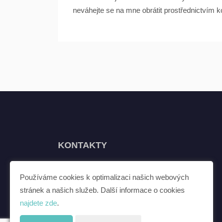
neváhejte se na mne obrátit prostřednictvím
KONTAKTY
Veltruby, Kolín
Používáme cookies k optimalizaci našich webových
stránek a našich služeb. Další informace o cookies
E-mail:
jirizapotocky@jirizapotocky.cz
najdete zde
.
Telefon:
773 656 514