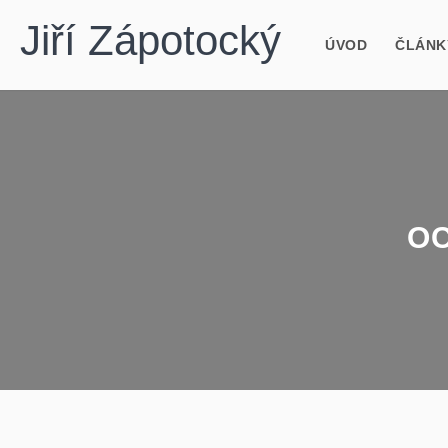
Jiří Zápotocký
ÚVOD
ČLÁNK
OC