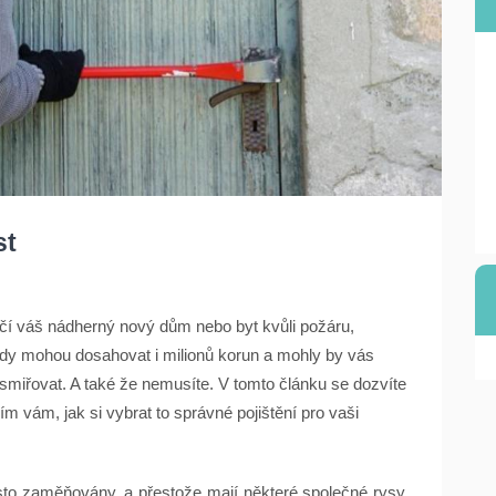
st
ičí váš nádherný nový dům nebo byt kvůli požáru,
kody mohou dosahovat i milionů korun a mohly by vás
e smiřovat. A také že nemusíte. V tomto článku se dozvíte
ím vám, jak si vybrat to správné pojištění pro vaši
sto zaměňovány, a přestože mají některé společné rysy,