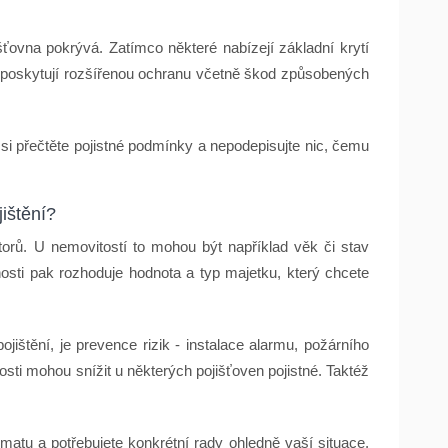
išťovna pokrývá. Zatímco některé nabízejí základní krytí
né poskytují rozšířenou ochranu včetně škod způsobených
 si přečtěte pojistné podmínky a nepodepisujte nic, čemu
jištění?
ktorů. U nemovitostí to mohou být například věk či stav
osti pak rozhoduje hodnota a typ majetku, který chcete
ojištění, je prevence rizik - instalace alarmu, požárního
sti mohou snížit u některých pojišťoven pojistné. Taktéž
matu a potřebujete konkrétní rady ohledně vaší situace,