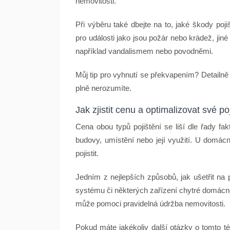
nemovitosti.
Při výběru také dbejte na to, jaké škody poj
pro události jako jsou požár nebo krádež, ji
například vandalismem nebo povodněmi.
Můj tip pro vyhnutí se překvapením? Detailně
plně nerozumíte.
Jak zjistit cenu a optimalizovat své po
Cena obou typů pojištění se liší dle řady fa
budovy, umístění nebo její využití. U domácn
pojistit.
Jedním z nejlepších způsobů, jak ušetřit na p
systému či některých zařízení chytré domácno
může pomoci pravidelná údržba nemovitosti.
Pokud máte jakékoliv další otázky o tomto té