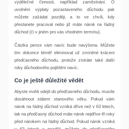
výdělečné činnosti, například zaměstnání. O
uvolnění výplaty pozastaveného důchodu pak
můžete zažádat později, a to ve chvíli, kdy
přestanete pracovat nebo již máte nárok na řádný
důchod (či v jiném pro vás vhodném termínu).
Částka penze vám navíc bude navýšena. Můžete
tím dokonce téměř eliminovat už zmíněné krácení
předčasného důchodu, protože získáte také další
roky důchodového pojištění navíc.
Co je ještě důležité vědět
Abyste mohli odejít do předčasného důchodu, musíte
dosáhnout státem stanového věku. Pokud vám
nárok na řádný důchod vzniká dříve než v 63 letech,
tak na předčasný důchod máte nárok nejdříve tři roky
před nárokem na řádný důchod. Pokud nárok vzniká
v 63 letech a později, můžete do předčasného