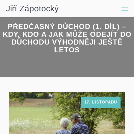
Jiří Zápotocký
Men
PŘEDČASNÝ DŮCHOD (1. DÍL) –
KDY, KDO A JAK MŮŽE ODEJÍT DO
DŮCHODU VÝHODNĚJI JEŠTĚ
LETOS
17. LISTOPADU