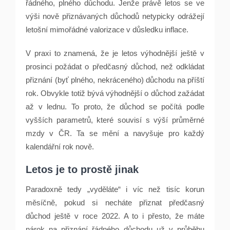
řádného, plného důchodu. Jenže právě letos se ve
výši nově přiznávaných důchodů netypicky odrážejí
letošní mimořádné valorizace v důsledku inflace.
V praxi to znamená, že je letos výhodnější ještě v
prosinci požádat o předčasný důchod, než odkládat
přiznání (byť plného, nekráceného) důchodu na příští
rok. Obvykle totiž bývá výhodnější o důchod zažádat
až v lednu. To proto, že důchod se počítá podle
vyšších parametrů, které souvisí s výší průměrné
mzdy v ČR. Ta se mění a navyšuje pro každý
kalendářní rok nově.
Letos je to prostě jinak
Paradoxně tedy „vyděláte“ i víc než tisíc korun
měsíčně, pokud si necháte přiznat předčasný
důchod ještě v roce 2022. A to i přesto, že máte
nárok na přiznání řádného důchodu už v průběhu