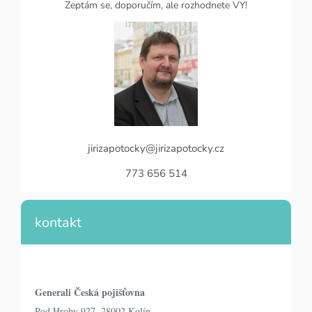
Zeptám se, doporučím, ale rozhodnete VY!
jirizapotocky@jirizapotocky.cz
773 656 514
kontakt
Generali Česká pojišťovna
Pod Hroby 927, 28002 Kolín