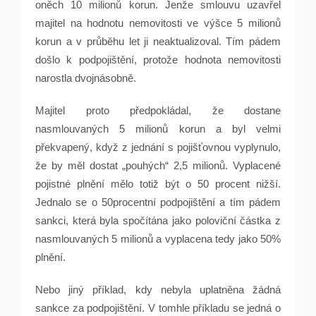
oněch 10 milionů korun. Jenže smlouvu uzavřel
majitel na hodnotu nemovitosti ve výšce 5 milionů
korun a v průběhu let ji neaktualizoval. Tím pádem
došlo k podpojištění, protože hodnota nemovitosti
narostla dvojnásobně.
Majitel proto předpokládal, že dostane
nasmlouvaných 5 milionů korun a byl velmi
překvapený, když z jednání s pojišťovnou vyplynulo,
že by měl dostat „pouhých“ 2,5 milionů. Vyplacené
pojistné plnění mělo totiž být o 50 procent nižší.
Jednalo se o 50procentní podpojištění a tím pádem
sankci, která byla spočítána jako poloviční částka z
nasmlouvaných 5 milionů a vyplacena tedy jako 50%
plnění.
Nebo jiný příklad, kdy nebyla uplatněna žádná
sankce za podpojištění. V tomhle příkladu se jedná o