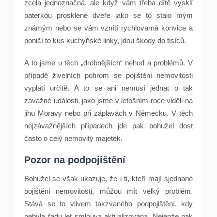
zcela jednoznačná, ale když vám třeba dítě vysklí
baterkou prosklené dveře jako se to stalo mým
známým nebo se vám vznítí rychlovarná konvice a
poničí to kus kuchyňské linky, jdou škody do tisíců.
A to jsme u těch „drobnějších“ nehod a problémů. V
případě živelních pohrom se pojištění nemovitosti
vyplatí určitě. A to se ani nemusí jednat o tak
závažné události, jako jsme v letošním roce viděli na
jihu Moravy nebo při záplavách v Německu. V těch
nejzávažnějších případech jde pak bohužel dost
často o celý nemovitý majetek.
Pozor na podpojištění
Bohužel se však ukazuje, že i ti, kteří mají sjednané
pojištění nemovitosti, můžou mít velký problém.
Stává se to vlivem takzvaného podpojištění, kdy
nebyla řadu let smlouva aktualizována. Nejenže pak