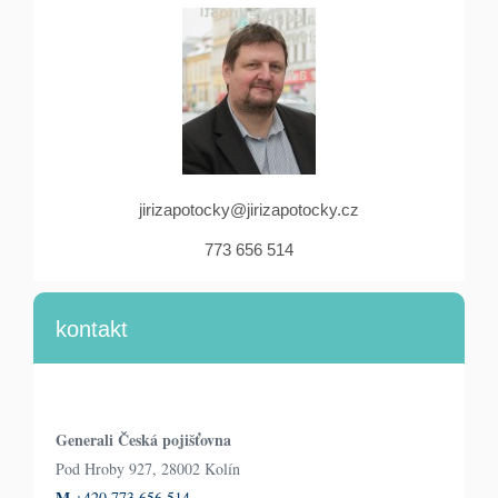
jirizapotocky@jirizapotocky.cz
773 656 514
kontakt
Generali Česká pojišťovna
Pod Hroby 927, 28002 Kolín
M
+420 773 656 514