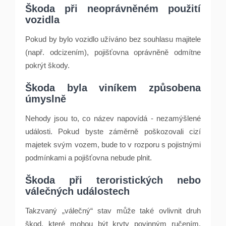
Škoda při neoprávněném použití
vozidla
Pokud by bylo vozidlo užíváno bez souhlasu majitele
(např. odcizením), pojišťovna oprávněně odmítne
pokrýt škody.
Škoda byla viníkem způsobena
úmyslně
Nehody jsou to, co název napovídá - nezamýšlené
události. Pokud byste záměrně poškozovali cizí
majetek svým vozem, bude to v rozporu s pojistnými
podmínkami a pojišťovna nebude plnit.
Škoda při teroristických nebo
válečných událostech
Takzvaný „válečný“ stav může také ovlivnit druh
škod, které mohou být kryty povinným ručením.