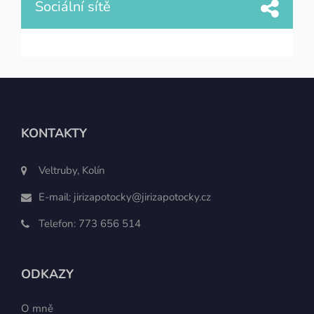
Sociální sítě
KONTAKTY
Veltruby, Kolín
E-mail:
jirizapotocky@jirizapotocky.cz
Telefon:
773 656 514
ODKAZY
O mně