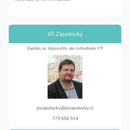
Jiří Zápotocký
Zeptám se, doporučím, ale rozhodnete VY!
jirizapotocky@jirizapotocky.cz
773 656 514