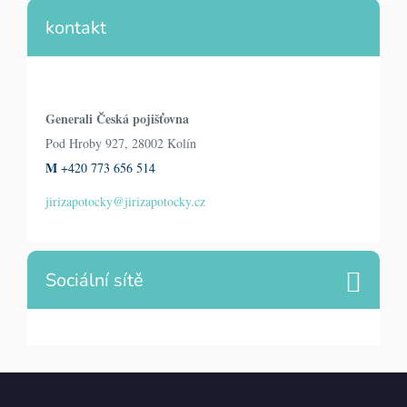
kontakt
Generali Česká pojišťovna
Pod Hroby 927, 28002 Kolín
M
+420 773 656 514
jirizapotocky@jirizapotocky.cz
Sociální sítě