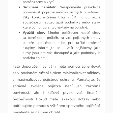
poměru ceny a krytí.
Nezapomeňte pravidelně
Srovnání nabídek:
porovnávat pojistné nabídky různých pojišťoven.
Díky konkurenčnímu trhu v ČR mohou různé
společnosti nabízet lepší podmínky nebo slevy,
které pomohou snížit náklady na pojistné.
Mnoho pojišťoven nabízí slevy
Využití slev:
za bezeškodní průběh, za více pojistných smluv
u téže společnosti nebo pro určité profesní
skupiny. Informujte se u vaší pojišťovny, jaké
slevy jsou pro vás dostupné a jaké podmínky je
potřeba splnit.
Tato doporučení by vám měla pomoci zorientovat
se v povinném ručení s cílem minimalizovat náklady
a maximalizovat pojistnou ochranu. Pamatujte, že
správně zvolená pojistka není jen zákonná
povinnost, ale i klíčový prvek vaší finanční
bezpečnosti. Pokud máte jakékoliv dotazy nebo
potřebujete pomoct s výběrem správného pojištění,
neváhejte se na mne obrátit.