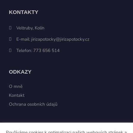
KONTAKTY
Veltruby, Kolín
E-mail:
jirizapotocky@jirizapotocky.cz
Telefon:
773 656 514
ODKAZY
O mně
Kontakt
Ochrana osobních údajů
JAK PRACUJI
Používáme cookies k optimalizaci našich webových stránek a