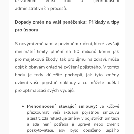
uživatelům větší klid a zjednodušení
administrativních procesů.
Dopady změn na vaši peněženku: Příklady a tipy
pro úsporu
S novými změnami v povinném ručení, které zvyšují
minimální limity plnění na 50 milionů korun jak
pro majetkové škody, tak pro újmu na zdraví, může
dojít k obavám ohledně zvýšení pojistného. V tomto
bodu je tedy důležité pochopit, jak tyto změny
ovlivní vaše pojistné náklady a co můžete udělat
pro optimalizaci svých výdajů.
Je klíčové
Přehodnocení stávající smlouvy:
přezkoumat vaši aktuální pojistnou smlouvu
a zjistit, zda reflektuje změny v pojistných limitech
a zda není potřeba ji upravit nebo změnit
poskytovatele, aby bylo dosaženo lepšího