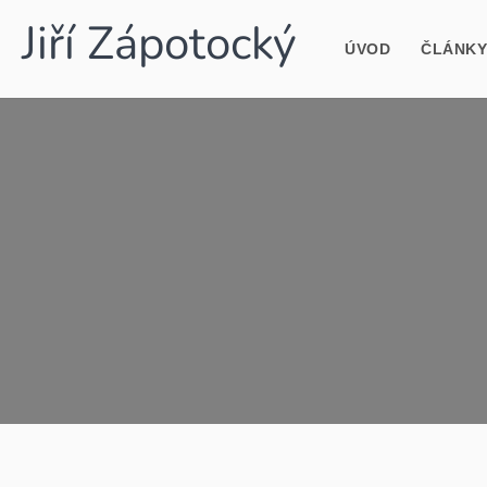
Jiří Zápotocký
ÚVOD
ČLÁNKY